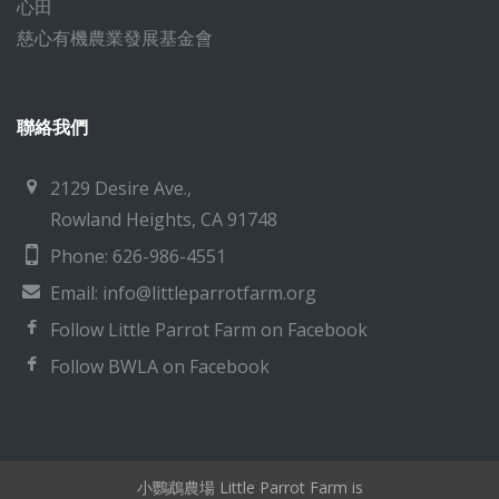
心田
慈心有機農業發展基金會
聯絡我們
2129 Desire Ave.,
Rowland Heights, CA 91748
Phone: 626-986-4551
Email:
info@littleparrotfarm.org
Follow Little Parrot Farm on Facebook
Follow BWLA on Facebook
小鸚鵡農場 Little Parrot Farm is