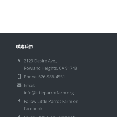
聯絡我們
2129 Desire Ave.,
Rowland Heights, CA 91748
Phone: 626-986-4551
Email:
info@littleparrotfarm.org
Follow Little Parrot Farm on
Facebook